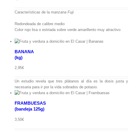
Características de la
manzana Fuji
Redondeada de calibre medio
Color rojo lisa o estriada sobre verde amarillento muy atractivo
BANANA
(kg)
ápida
2,95
€
deja
Un estudio revela que tres plátanos al día es la dosis justa y
necesaria para ir por la vida sobrados de potasio.
FRAMBUESAS
(bandeja 125g)
ápida
3,50
€