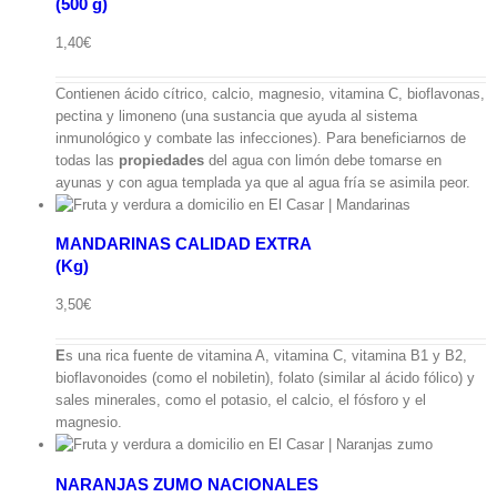
(500 g)
ápida
1,40
€
Contienen ácido cítrico, calcio, magnesio, vitamina C, bioflavonas,
pectina y limoneno (una sustancia que ayuda al sistema
inmunológico y combate las infecciones). Para beneficiarnos de
todas las
propiedades
del agua con limón debe tomarse en
ayunas y con agua templada ya que al agua fría se asimila peor.
MANDARINAS CALIDAD EXTRA
(Kg)
ápida
3,50
€
E
s una rica fuente de vitamina A, vitamina C, vitamina B1 y B2,
bioflavonoides (como el nobiletin), folato (similar al ácido fólico) y
sales minerales, como el potasio, el calcio, el fósforo y el
magnesio.
NARANJAS ZUMO NACIONALES