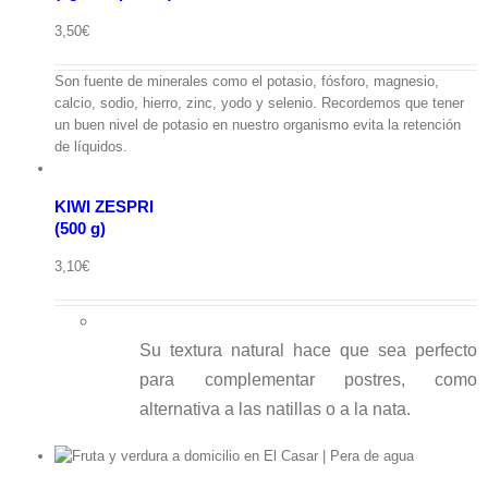
ápida
3,50
€
Ver
Son fuente de minerales como el potasio, fósforo, magnesio,
carrito
calcio, sodio, hierro, zinc, yodo y selenio. Recordemos que tener
KIWI
ZESPRI(500
un buen nivel de potasio en nuestro organismo evita la retención
Añadir
g)
de líquidos.
al
cantidad
carrito
/
KIWI ZESPRI
Detalles
(500 g)
Vista
3,10
€
rápida
Su textura natural hace que sea perfecto
para complementar postres, como
alternativa a las natillas o a la nata.