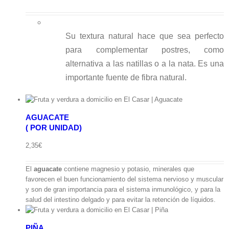
precio
precio
original
actual
era:
es:
Su textura natural hace que sea perfecto
5,75€.
4,75€.
para complementar postres, como
alternativa a las natillas o a la nata. Es una
importante fuente de fibra natural.
AGUACATE
( POR UNIDAD)
ápida
2,35
€
El
aguacate
contiene magnesio y potasio, minerales que
favorecen el buen funcionamiento del sistema nervioso y muscular
y son de gran importancia para el sistema inmunológico, y para la
salud del intestino delgado y para evitar la retención de líquidos.
PIÑA