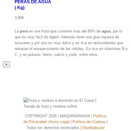
PERAS DE AGUA
( Kg)
ápida
3,95
€
La
pera
es una fruta que contiene mas del 80% de
agua
, por lo
que es muy fácil de digerir. Además tiene una gran riqueza de
azucares y por eso es muy dulce y es rica en antioxidantes que
retrasan el envejecimiento de las células. Es rica en vitaminas B y
C, y en potasio, hierro, calcio y yodo, entre otros.
Close
×
product
quick
view
COPYRIGHT
2026 | MAQUINARANJA |
Política
de Privacidad
|
Aviso Legal
|
Política de Cookies
|
Todos los derechos reservados |
Diseñada por