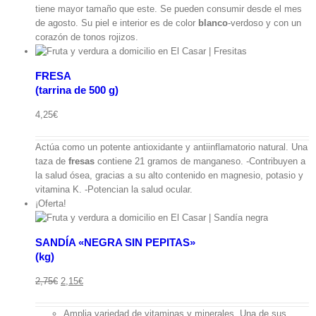
tiene mayor tamaño que este. Se pueden consumir desde el mes
de agosto. Su piel e interior es de color
blanco
-verdoso y con un
corazón de tonos rojizos.
FRESA
(tarrina de 500 g)
ápida
4,25
€
Actúa como un potente antioxidante y antiinflamatorio natural. Una
taza de
fresas
contiene 21 gramos de manganeso. -Contribuyen a
la salud ósea, gracias a su alto contenido en magnesio, potasio y
vitamina K. -Potencian la salud ocular.
¡Oferta!
SANDÍA «NEGRA SIN PEPITAS»
(kg)
ápida
El
El
2,75
€
2,15
€
precio
precio
original
actual
Amplia variedad de vitaminas y minerales. Una de sus