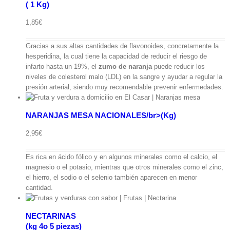
( 1 Kg)
ápida
1,85
€
Gracias a sus altas cantidades de flavonoides, concretamente la
hesperidina, la cual tiene la capacidad de reducir el riesgo de
infarto hasta un 19%, el
zumo de naranja
puede reducir los
niveles de colesterol malo (LDL) en la sangre y ayudar a regular la
presión arterial, siendo muy recomendable prevenir enfermedades.
NARANJAS MESA NACIONALES/br>(Kg)
ápida
2,95
€
Es rica en ácido fólico y en algunos minerales como el calcio, el
magnesio o el potasio, mientras que otros minerales como el zinc,
g
el hierro, el sodio o el selenio también aparecen en menor
cantidad.
NECTARINAS
(kg 4o 5 piezas)