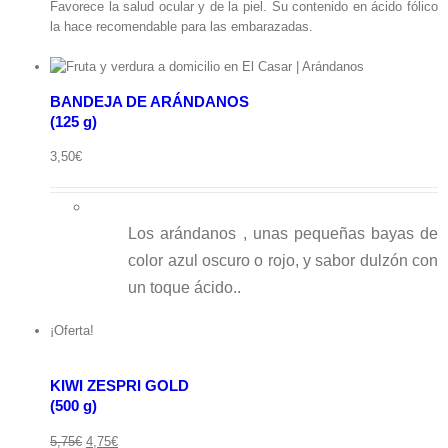
Favorece la salud ocular y de la piel. Su contenido en ácido fólico
la hace recomendable para las embarazadas.
BANDEJA DE ARÁNDANOS
(125 g)
ápida
3,50
€
Los arándanos , unas pequeñas bayas de
Ver
color azul oscuro o rojo, y sabor dulzón con
carrito
un toque ácido..
KIWI
ZESPRI
Añadir
GOLD(500
¡Oferta!
al
g)
carrito
cantidad
/
KIWI ZESPRI GOLD
Detalles
(500 g)
Vista
El
El
5,75
€
4,75
€
rápida