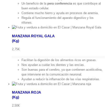
Un beneficio de la
pera conferencia
es que contribuye al
buen estado celular.
Contiene mucho hierro y ayuda en procesos de anemia.
Regula el funcionamiento del aparato digestivo y los
riñones.
MANZANA ROYAL GALA
(Kg)
pida
2,75
€
Facilitan la digestión de los alimentos ricos en grasas.
Nos ayudan a cuidar los dientes y las encías.
Son buenas para el cerebro, ya que contienen acetilcolina,
que interviene en la comunicación neuronal.
Ayudan a reducir la inflamación de las vías respiratorias.
MANZANA ROJA
(Kg)
ápida
2,50
€