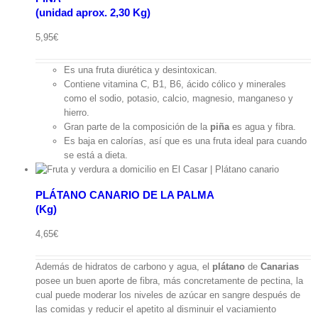
(unidad aprox. 2,30 Kg)
ápida
5,95
€
Es una fruta diurética y desintoxican.
Contiene vitamina C, B1, B6, ácido cólico y minerales
como el sodio, potasio, calcio, magnesio, manganeso y
hierro.
Gran parte de la composición de la
piña
es agua y fibra.
Es baja en calorías, así que es una fruta ideal para cuando
se está a dieta.
PLÁTANO CANARIO DE LA PALMA
(Kg)
ápida
4,65
€
Además de hidratos de carbono y agua, el
plátano
de
Canarias
posee un buen aporte de fibra, más concretamente de pectina, la
cual puede moderar los niveles de azúcar en sangre después de
las comidas y reducir el apetito al disminuir el vaciamiento