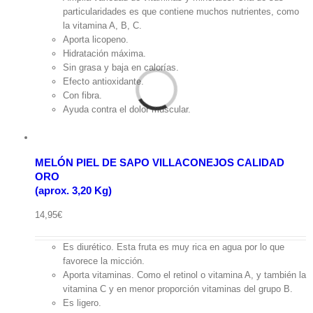
era:
es:
particularidades es que contiene muchos nutrientes, como
2,75€.
2,15€.
la vitamina A, B, C.
Aporta licopeno.
Hidratación máxima.
Sin grasa y baja en calorías.
Ver
carrito
Efecto antioxidante.
Con fibra.
MELÓN
PIEL
Ayuda contra el dolor muscular.
Añadir
DE
al
SAPO
carrito
VILLACONEJOS
CALIDAD
/
ORO(aprox.
MELÓN PIEL DE SAPO VILLACONEJOS CALIDAD
3,20
Detalles
ORO
Kg)
(aprox. 3,20 Kg)
cantidad
Vista
rápida
14,95
€
Es diurético. Esta fruta es muy rica en agua por lo que
favorece la micción.
Aporta vitaminas. Como el retinol o vitamina A, y también la
vitamina C y en menor proporción vitaminas del grupo B.
Es ligero.