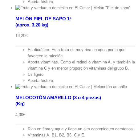
Aporta fósforo.
MELÓN PIEL DE SAPO 1ª
(aprox. 3,20 kg)
pida
13,20
€
Es diurético. Esta fruta es muy rica en agua por lo que
favorece la micción.
Aporta vitaminas. Como el retinol o vitamina A, y también la
vitamina C y en menor proporción vitaminas del grupo B.
Es ligero.
Aporta fósforo.
MELOCOTÓN AMARILLO (3 o 4 piezas)
(Kg)
ápida
4,30
€
Rico en fibra y agua y tiene un alto contenido en carotenos.
Vitaminas A, B1, B2, B6, C y E.