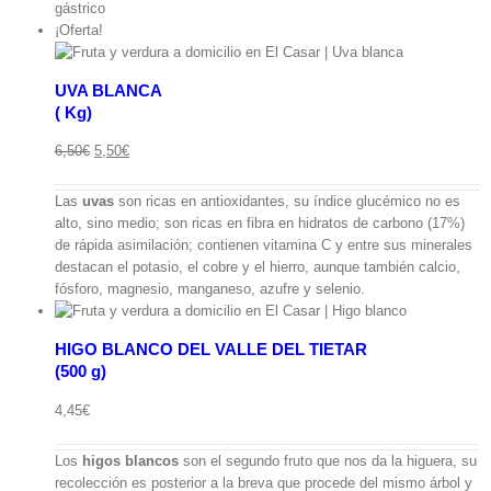
gástrico
¡Oferta!
UVA BLANCA
( Kg)
ápida
El
El
6,50
€
5,50
€
precio
precio
original
actual
Las
uvas
son ricas en antioxidantes, su índice glucémico no es
era:
es:
alto, sino medio; son ricas en fibra en hidratos de carbono (17%)
6,50€.
5,50€.
de rápida asimilación; contienen vitamina C y entre sus minerales
destacan el potasio, el cobre y el hierro, aunque también calcio,
fósforo, magnesio, manganeso, azufre y selenio.
HIGO BLANCO DEL VALLE DEL TIETAR
(500 g)
ápida
4,45
€
Los
higos blancos
son el segundo fruto que nos da la higuera, su
recolección es posterior a la breva que procede del mismo árbol y