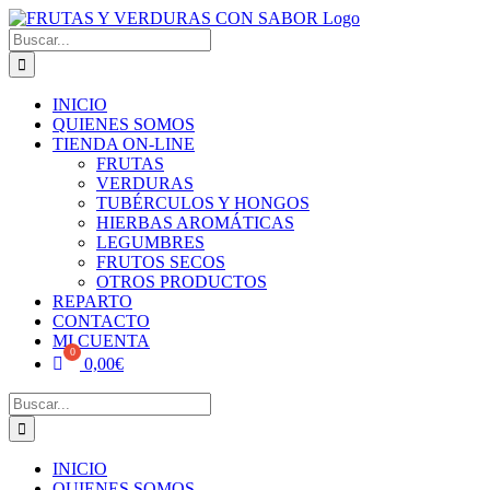
Skip
to
Buscar:
content
INICIO
QUIENES SOMOS
TIENDA ON-LINE
FRUTAS
VERDURAS
TUBÉRCULOS Y HONGOS
HIERBAS AROMÁTICAS
LEGUMBRES
FRUTOS SECOS
OTROS PRODUCTOS
REPARTO
CONTACTO
MI CUENTA
0,00
€
Buscar:
INICIO
QUIENES SOMOS