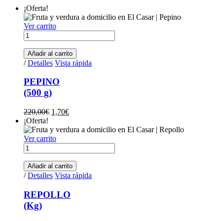
¡Oferta!
Ver carrito
PEPINO(500
g)
cantidad
Añadir al carrito
/
Detalles
Vista rápida
PEPINO
(500 g)
El
El
220,00
€
1,70
€
precio
precio
¡Oferta!
original
actual
era:
es:
Ver carrito
REPOLLO(Kg)
220,00€.
1,70€.
cantidad
Añadir al carrito
/
Detalles
Vista rápida
REPOLLO
(Kg)