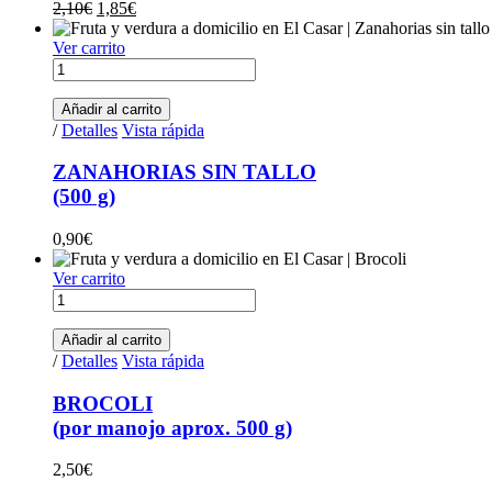
El
El
2,10
€
1,85
€
precio
precio
original
actual
Ver carrito
ZANAHORIAS
era:
es:
SIN
2,10€.
1,85€.
TALLO(500
Añadir al carrito
g)
/
Detalles
Vista rápida
cantidad
ZANAHORIAS SIN TALLO
(500 g)
0,90
€
Ver carrito
BROCOLI(por
manojo
aprox.
Añadir al carrito
500
/
Detalles
Vista rápida
g)
cantidad
BROCOLI
(por manojo aprox. 500 g)
2,50
€