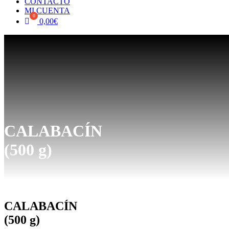
CONTACTO
MI CUENTA
0,00
€
CALABACÍN
(500 g)
CALABACÍN
(500 g)