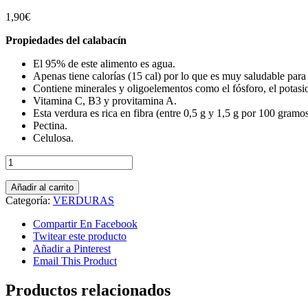
1,90
€
Propiedades del calabacín
El 95% de este alimento es agua.
Apenas tiene calorías (15 cal) por lo que es muy saludable para
Contiene minerales y oligoelementos como el fósforo, el potasio
Vitamina C, B3 y provitamina A.
Esta verdura es rica en fibra (entre 0,5 g y 1,5 g por 100 gramos
Pectina.
Celulosa.
CALABACÍN(500
g)
cantidad
Añadir al carrito
Categoría:
VERDURAS
Compartir En Facebook
Twitear este producto
Añadir a Pinterest
Email This Product
Productos relacionados