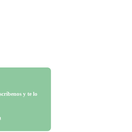
críbenos y te lo
m