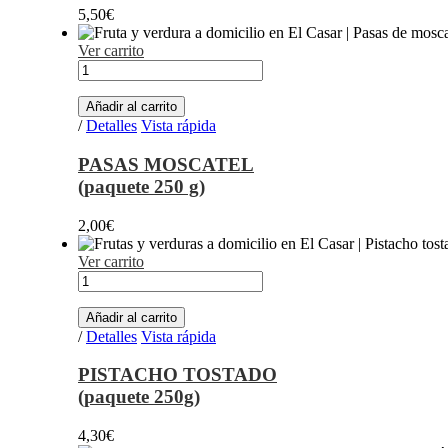
5,50
€
Ver carrito
PASAS
MOSCATEL(paquete
250
Añadir al carrito
g)
/
Detalles
Vista rápida
cantidad
PASAS MOSCATEL
(paquete 250 g)
2,00
€
Ver carrito
PISTACHO
TOSTADO(paquete
250g)
Añadir al carrito
cantidad
/
Detalles
Vista rápida
PISTACHO TOSTADO
(paquete 250g)
4,30
€