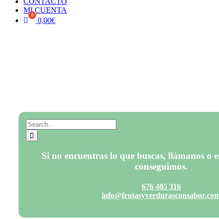
CONTACTO
MI CUENTA
0,00
€
FRUTOS SECOS
Buscar:
Si no encuentras lo que buscas, llámanos o es
conseguimos.
676 405 316
info@frutasyverdurasconsabor.co