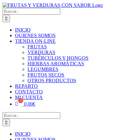
Skip
to
Buscar:
content
INICIO
QUIENES SOMOS
TIENDA ON-LINE
FRUTAS
VERDURAS
TUBÉRCULOS Y HONGOS
HIERBAS AROMÁTICAS
LEGUMBRES
FRUTOS SECOS
OTROS PRODUCTOS
REPARTO
CONTACTO
MI CUENTA
0,00
€
Buscar:
INICIO
QUIENES SOMOS