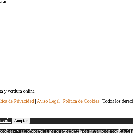
ítica de Privacidad
|
Aviso Legal
|
Política de Cookies
| Todos los derec
mación
Aceptar
ookies» y así ofrecerte la mejor experiencia de navegación posible. Si 