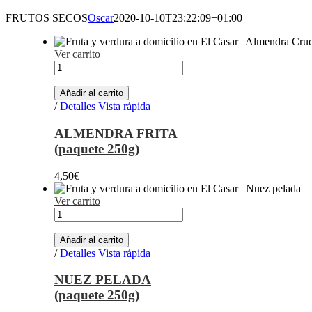
FRUTOS SECOS
Oscar
2020-10-10T23:22:09+01:00
Ver carrito
ALMENDRA
FRITA(paquete
250g)
Añadir al carrito
cantidad
/
Detalles
Vista rápida
ALMENDRA FRITA
(paquete 250g)
4,50
€
Ver carrito
NUEZ
PELADA(paquete
250g)
Añadir al carrito
cantidad
/
Detalles
Vista rápida
NUEZ PELADA
(paquete 250g)