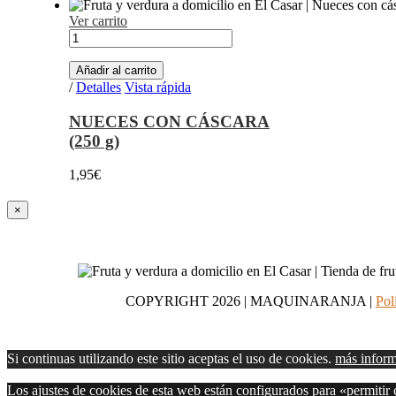
Ver carrito
NUECES
CON
CÁSCARA
Añadir al carrito
(250
/
Detalles
Vista rápida
g)
cantidad
NUECES CON CÁSCARA
(250 g)
1,95
€
Close
×
product
quick
view
COPYRIGHT
2026 | MAQUINARANJA |
Pol
Si continuas utilizando este sitio aceptas el uso de cookies.
más infor
Los ajustes de cookies de esta web están configurados para «permitir c