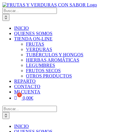
Skip
to
Buscar:
content
INICIO
QUIENES SOMOS
TIENDA ON-LINE
FRUTAS
VERDURAS
TUBÉRCULOS Y HONGOS
HIERBAS AROMÁTICAS
LEGUMBRES
FRUTOS SECOS
OTROS PRODUCTOS
REPARTO
CONTACTO
MI CUENTA
0,00
€
Buscar:
INICIO
QUIENES SOMOS