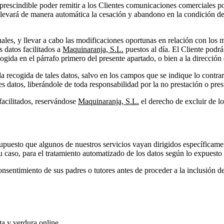
mprescindible poder remitir a los Clientes comunicaciones comerciales por
onllevará de manera automática la cesación y abandono en la condición d
nales, y llevar a cabo las modificaciones oportunas en relación con los
s datos facilitados a
Maquinaranja, S.L.
puestos al día. El Cliente podrá
ogida en el párrafo primero del presente apartado, o bien a la direcci
 la recogida de tales datos, salvo en los campos que se indique lo cont
es datos, liberándole de toda responsabilidad por la no prestación o pre
 facilitados, reservándose
Maquinaranja, S.L.
el derecho de excluir de lo
 supuesto que algunos de nuestros servicios vayan dirigidos específica
su caso, para el tratamiento automatizado de los datos según lo expuesto 
onsentimiento de sus padres o tutores antes de proceder a la inclusión d