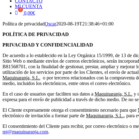
CONTACTO
MI CUENTA
0,00
€
Política de privacidad
Oscar
2020-08-19T21:38:46+01:00
POLÍTICA DE PRIVACIDAD
PRIVACIDAD Y CONFIDENCIALIDAD
De acuerdo a lo establecido en la Ley Orgánica 15/1999, de 13 de dic
Sitio Web o mediante envíos de correos electrónicos, serán incorpora
B81568701, con la finalidad de gestionar, prestar, ampliar y mejorar lo
utilización de los servicios por parte de los Clientes, el envío de act
Maquinaranja, S.L.
o por terceros relacionados con la compraventa de
medio, incluidos los electrónicos, entre otros el correo electrónico.
En el caso de usuarios que faciliten sus datos a
Maquinaranja, S.L.
y q
expresa para el envío de publicidad a través de dicho medio. De no ser
El Cliente expresamente otorga el consentimiento necesario para que
electrónico de invitación a formar parte de
Maquinaranja, S.L.
, para e
El consentimiento del Cliente para recibir, por correo electrónico o me
mj@maquinaranja.com
.