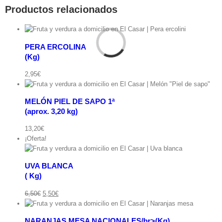
Productos relacionados
PERA ERCOLINA
(Kg)
ápida
2,95
€
MELÓN PIEL DE SAPO 1ª
(aprox. 3,20 kg)
pida
13,20
€
¡Oferta!
UVA BLANCA
( Kg)
ápida
El
El
6,50
€
5,50
€
precio
precio
original
actual
NARANJAS MESA NACIONALES/br>(Kg)