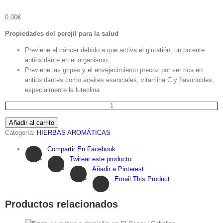
0,00
€
Propiedades del perejil para la salud
Previene el cáncer debido a que activa el glutatión, un potente
antioxidante en el organismo;
Previene las gripes y el envejecimiento precoz​ por ser rica en
antioxidantes como aceites esenciales, vitamina C y flavonoides,
especialmente la luteolina
PEREJIL(REGALO)
cantidad
Añadir al carrito
Categoría:
HIERBAS AROMÁTICAS
Compartir En Facebook
Twitear este producto
Añadir a Pinterest
Email This Product
Productos relacionados
ojo)