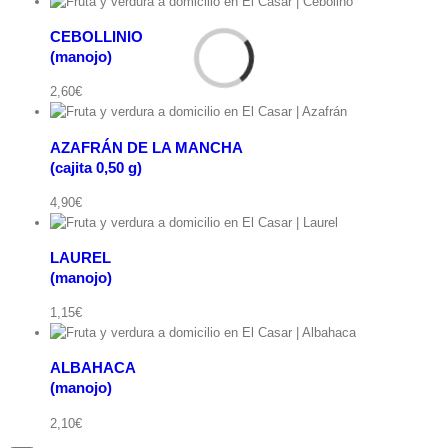
CEBOLLINIO
(manojo)
ápida
2,60
€
AZAFRÁN DE LA MANCHA
(cajita 0,50 g)
ápida
)
4,90
€
LAUREL
(manojo)
ápida
jo)
1,15
€
ALBAHACA
(manojo)
ápida
2,10
€