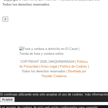
Todos los derechos reservados.
Close
×
product
quick
view
COPYRIGHT
2026 | MAQUINARANJA |
Política
de Privacidad
|
Aviso Legal
|
Política de Cookies
|
Todos los derechos reservados |
Diseñada por
Thunder Creativos
Si continuas utilizando este sitio aceptas el uso de cookies.
más información
Aceptar
Los ajustes de cookies de esta web están configurados para «permitir