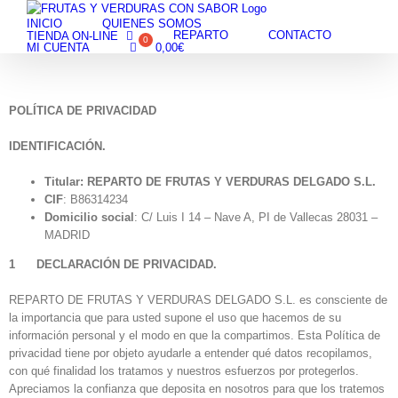
Skip
INICIO
QUIENES SOMOS
to
REPARTO
CONTACTO
TIENDA ON-LINE
content
MI CUENTA
0,00
€
POLÍTICA DE PRIVACIDAD
IDENTIFICACIÓN.
Titular: REPARTO DE FRUTAS Y VERDURAS DELGADO S.L.
CIF
: B86314234
Domicilio social
: C/ Luis I 14 – Nave A, PI de Vallecas 28031 –
MADRID
1 DECLARACIÓN DE PRIVACIDAD.
REPARTO DE FRUTAS Y VERDURAS DELGADO S.L. es consciente de
la importancia que para usted supone el uso que hacemos de su
información personal y el modo en que la compartimos. Esta Política de
privacidad tiene por objeto ayudarle a entender qué datos recopilamos,
con qué finalidad los tratamos y nuestros esfuerzos por protegerlos.
Apreciamos la confianza que deposita en nosotros para que los tratemos