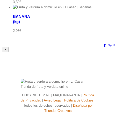
3,50
€
BANANA
(kg)
ápida
2,95
€
1
2
Sig.
Close
×
product
quick
view
COPYRIGHT
2026 | MAQUINARANJA |
Política
de Privacidad
|
Aviso Legal
|
Política de Cookies
|
Todos los derechos reservados |
Diseñada por
Thunder Creativos