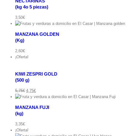
NECTARINAS
(kg 4o 5 piezas)
ápida
3,50
€
MANZANA GOLDEN
Ver
carrito
(Kg)
ápida
KIWI
ZESPRI
2,60
€
Añadir
GOLD(500
¡Oferta!
al
g)
carrito
cantidad
/
KIWI ZESPRI GOLD
Detalles
(500 g)
Vista
El
El
5,75
€
4,75
€
rápida
precio
precio
original
actual
MANZANA FUJI
era:
es:
(kg)
5,75€.
4,75€.
ápida
3,35
€
¡Oferta!