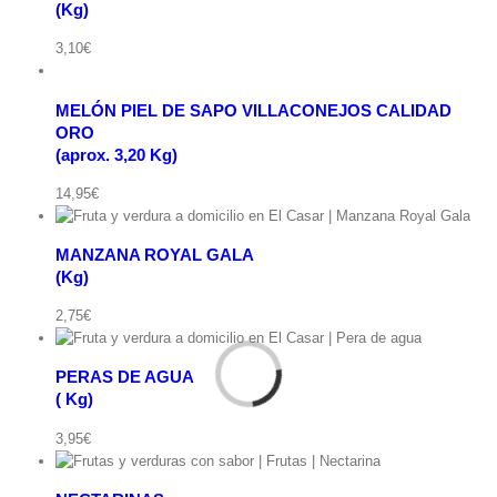
MELÓN
(Kg)
pida
PIEL
Añadir
DE
3,10
€
al
SAPO
carrito
VILLACONEJOS
CALIDAD
/
ORO(aprox.
MELÓN PIEL DE SAPO VILLACONEJOS CALIDAD
3,20
Detalles
ORO
Kg)
(aprox. 3,20 Kg)
cantidad
Vista
rápida
14,95
€
MANZANA ROYAL GALA
(Kg)
pida
2,75
€
PERAS DE AGUA
( Kg)
ápida
g
3,95
€