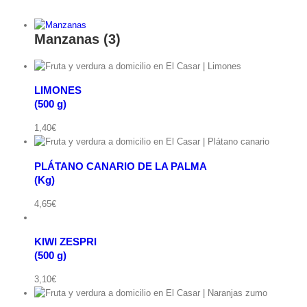
Manzanas
(3)
LIMONES
(500 g)
ápida
1,40
€
Ver
carrito
PLÁTANO CANARIO DE LA PALMA
KIWI
(Kg)
ápida
ZESPRI(500
Añadir
g)
4,65
€
al
cantidad
carrito
/
KIWI ZESPRI
Detalles
(500 g)
Vista
3,10
€
rápida