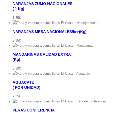
NARANJAS ZUMO NACIONALES
( 1 Kg)
ápida
1,85
€
NARANJAS MESA NACIONALES/br>(Kg)
ápida
2,95
€
MANDARINAS CALIDAD EXTRA
(Kg)
ápida
3,50
€
AGUACATE
( POR UNIDAD)
ápida
2,35
€
Ver
carrito
PERAS CONFERENCIA