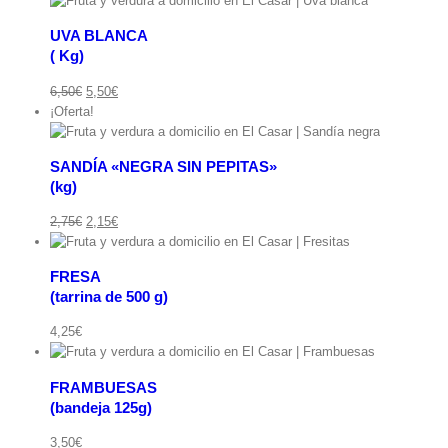
UVA BLANCA
( Kg)
ápida
El
El
6,50
€
5,50
€
precio
precio
¡Oferta!
original
actual
era:
es:
SANDÍA «NEGRA SIN PEPITAS»
6,50€.
5,50€.
(kg)
ápida
El
El
2,75
€
2,15
€
precio
precio
original
actual
FRESA
era:
es:
(tarrina de 500 g)
2,75€.
2,15€.
ápida
deja
4,25
€
FRAMBUESAS
(bandeja 125g)
ápida
3,50
€